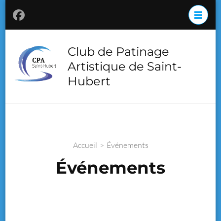
Aller
au
contenu
(Pressez
Club de Patinage
Entrée)
Artistique de Saint-
Hubert
Accueil
>
Événements
Événements