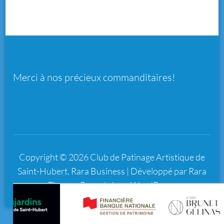
Merci à nos précieux commanditaires!
Copyright © 2026
Club de Patinage Artistique de
Saint-Hubert
.
Rara Business | Développé par
Rara
Themes
Propulsé par
WordPress
.