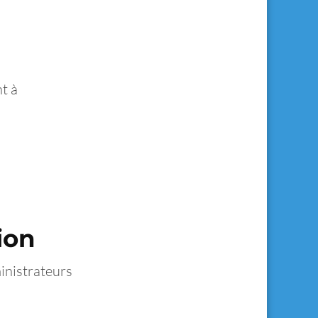
t à
ion
inistrateurs