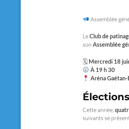
Assemblée géné
Le
Club de patinag
son
Assemblée gén
🗓
Mercredi 18 ju
À 19 h 30
Aréna Gaétan-
Élections
Cette année,
quatr
suivants se présen