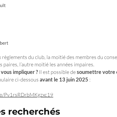
ult
bert
èglements du club, la moitié des membres du consei
s paires, l’autre moitié les années impaires.
 vous impliquer ?
Il est possible de
soumettre votre 
mulaire ci-dessous
avant le 13 juin 2025
:
.gle/Pv1rsRDrbMKgzxc19
s recherchés