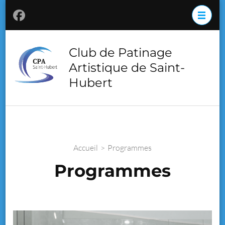
Aller
au
contenu
(Pressez
Club de Patinage
Entrée)
Artistique de Saint-
Hubert
Accueil
>
Programmes
Programmes