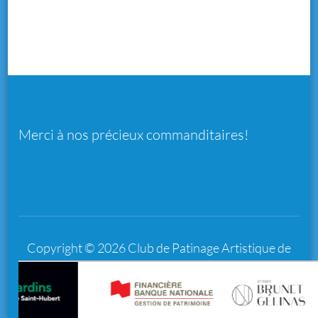
Merci à nos précieux commanditaires!
Copyright © 2026
Club de Patinage Artistique de
Saint-Hubert
.
Rara Business | Développé par
Rara
Themes
Propulsé par
WordPress
.